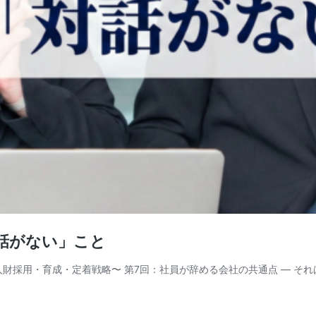
対話がない」こと
人財採用・育成・定着戦略〜 第7回：社員が辞める会社の共通点 ― そ