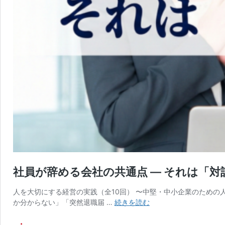
社員が辞める会社の共通点 ― それは「
人を大切にする経営の実践（全10回） 〜中堅・中小企業のための
社
か分からない」「突然退職届 …
続きを読む
員
が