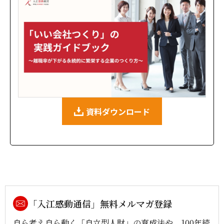
資料ダウンロード
「入江感動通信」無料メルマガ登録
自ら考え自ら動く「自立型人財」の育成法や、100年続