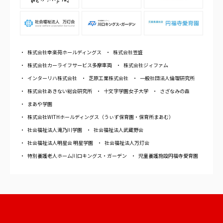
株式会社幸楽苑ホールディングス
株式会社笠盛
株式会社カーライフサービス多摩車両
株式会社ジィファム
インターリハ株式会社
芝原工業株式会社
一般社団法人倫理研究所
株式会社あきない総合研究所
十文字学園女子大学
さざなみの森
まあや学園
株式会社WITHホールディングス（うぃず保育園・保育所まあむ）
社会福祉法人滝乃川学園
社会福祉法人武蔵野会
社会福祉法人明星会 明星学園
社会福祉法人万灯会
特別養護老人ホーム川口キングス・ガーデン
児童養護施設円福寺愛育園