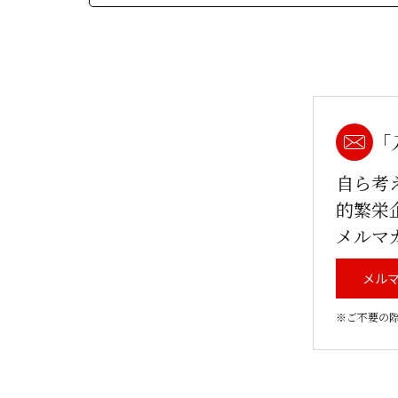
「
自ら考
的繁栄
メルマ
メル
※ご不要の