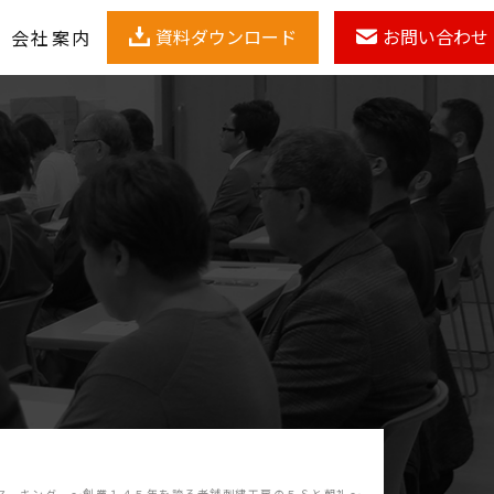
資料ダウンロード
お問い合わせ
会社案内
マーキング ～創業１４５年を誇る老舗刺繍工房の５Ｓと朝礼～