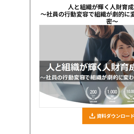
人と組織が輝く人財育成の
〜社員の行動変容で組織が劇的に
密〜
資料ダウンロー