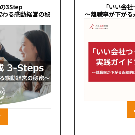
3Step
「いい会社
変わる感動経営の秘
〜離職率が下がる
ド