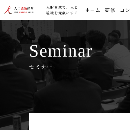
人財育成で、人と
ホーム
研修
コ
組織を元氣にする
Seminar
セミナー