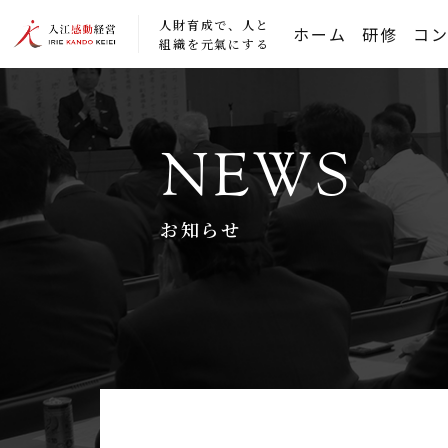
人財育成で、人と
ホーム
研修
コ
組織を元氣にする
NEWS
お知らせ