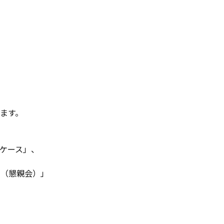
ます。
ケース」、
ィー（懇親会）」